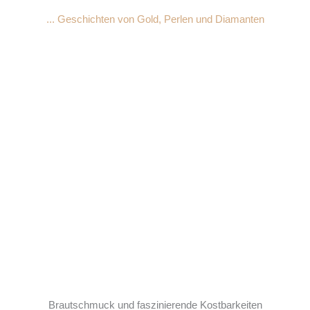
Zum
Brautschmuck Hattingen
... Geschichten von Gold, Perlen und Diamanten
Inhalt
springen
Brautschmuck und faszinierende Kostbarkeiten