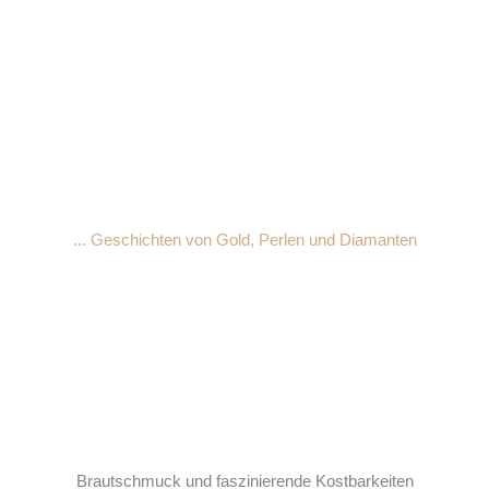
Zum
Inhalt
springen
Brautschmuck Mülheim an der Ruhr
... Geschichten von Gold, Perlen und Diamanten
Brautschmuck und faszinierende Kostbarkeiten