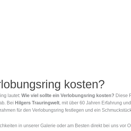
TRAURINGE
BRAUTSCHMUCK
ÜBER UNS
Kosten für den Verlobungsring
erlobungsring kosten?
ng lautet:
Wie viel sollte ein Verlobungsring kosten?
Diese F
ab. Bei
Hilgers Trauringwelt
, mit über 60 Jahren Erfahrung un
rahmen für den Verlobungsring festlegen und ein Schmuckstück 
chkeiten in unserer Galerie oder am Besten direkt bei uns vor O