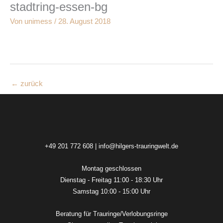
stadtring-essen-bg
Zum
Inhalt
Von
unimess
/
28. August 2018
springen
←
zurück
+49 201 772 608
|
info@hilgers-trauringwelt.de
Montag geschlossen
Dienstag - Freitag 11:00 - 18:30 Uhr
Samstag 10:00 - 15:00 Uhr
Beratung für Trauringe/Verlobungsringe