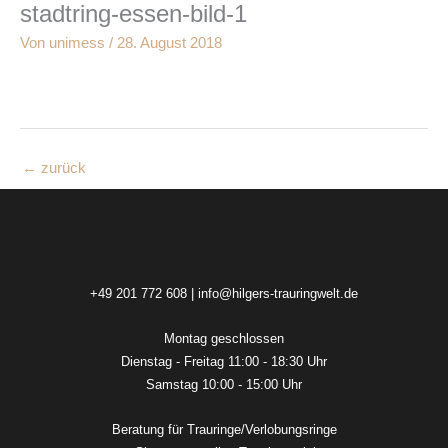
stadtring-essen-bild-1
Zum
Inhalt
Von
unimess
/
28. August 2018
springen
←
zurück
+49 201 772 608
|
info@hilgers-trauringwelt.de
Montag geschlossen
Dienstag - Freitag 11:00 - 18:30 Uhr
Samstag 10:00 - 15:00 Uhr
Beratung für Trauringe/Verlobungsringe