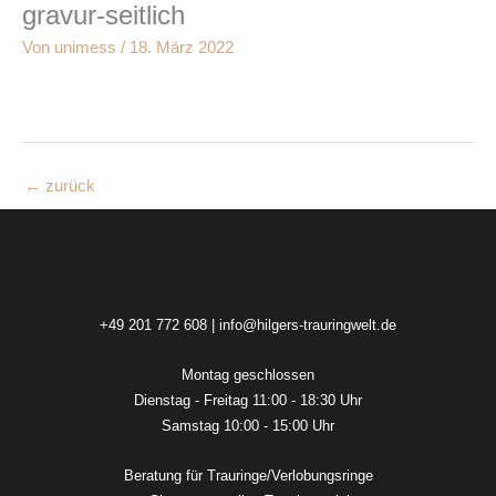
gravur-seitlich
Zum
Inhalt
Von
unimess
/
18. März 2022
springen
←
zurück
+49 201 772 608
|
info@hilgers-trauringwelt.de
Montag geschlossen
Dienstag - Freitag 11:00 - 18:30 Uhr
Samstag 10:00 - 15:00 Uhr
Beratung für Trauringe/Verlobungsringe