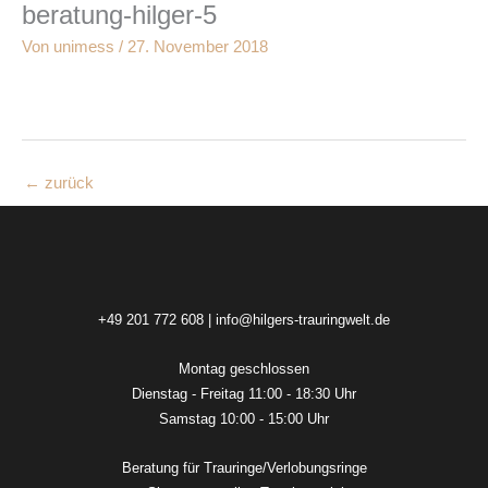
beratung-hilger-5
Zum
Inhalt
Von
unimess
/
27. November 2018
springen
←
zurück
+49 201 772 608
|
info@hilgers-trauringwelt.de
Montag geschlossen
Dienstag - Freitag 11:00 - 18:30 Uhr
Samstag 10:00 - 15:00 Uhr
Beratung für Trauringe/Verlobungsringe